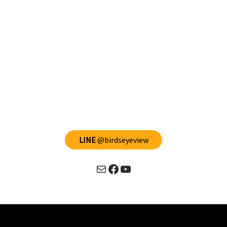
LINE
@birdseyeview
Mail
Facebook
YouTube