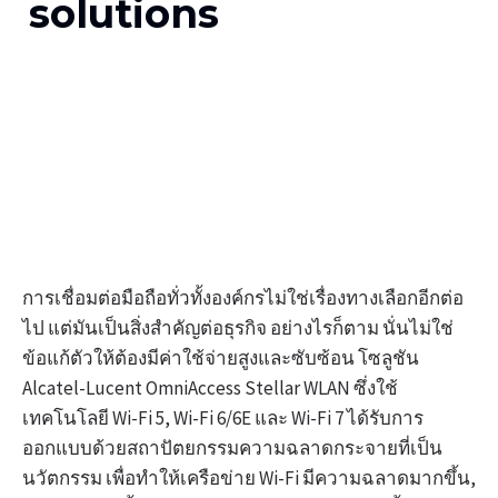
solutions
“เสริมสร้างการเชื่อมต่อมือถือและ IoT ของคุณด้วย
โซลูชัน Wi-Fi สำหรับองค์กรที่ฉลาดขึ้น, ทนทาน, และ
ปลอดภัยสูง”
การเชื่อมต่อมือถือทั่วทั้งองค์กรไม่ใช่เรื่องทางเลือกอีกต่อ
ไป แต่มันเป็นสิ่งสำคัญต่อธุรกิจ อย่างไรก็ตาม นั่นไม่ใช่
ข้อแก้ตัวให้ต้องมีค่าใช้จ่ายสูงและซับซ้อน โซลูชัน
Alcatel-Lucent OmniAccess Stellar WLAN ซึ่งใช้
เทคโนโลยี Wi-Fi 5, Wi-Fi 6/6E และ Wi-Fi 7 ได้รับการ
ออกแบบด้วยสถาปัตยกรรมความฉลาดกระจายที่เป็น
นวัตกรรม เพื่อทำให้เครือข่าย Wi-Fi มีความฉลาดมากขึ้น,